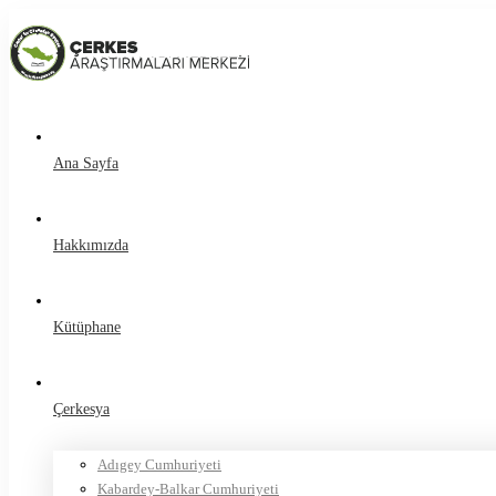
Ana Sayfa
Hakkımızda
Kütüphane
Çerkesya
Adıgey Cumhuriyeti
Kabardey-Balkar Cumhuriyeti