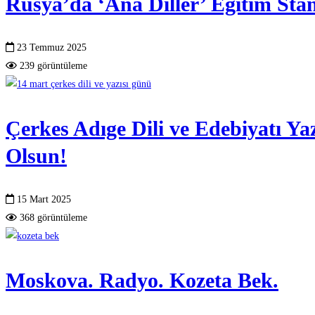
Rusya’da ‘Ana Diller’ Eğitim Sta
23 Temmuz 2025
239 görüntüleme
Çerkes Adıge Dili ve Edebiyatı Ya
Olsun!
15 Mart 2025
368 görüntüleme
Moskova. Radyo. Kozeta Bek.