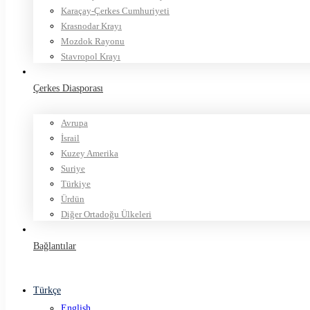
Karaçay-Çerkes Cumhuriyeti
Krasnodar Krayı
Mozdok Rayonu
Stavropol Krayı
Çerkes Diasporası
Avrupa
İsrail
Kuzey Amerika
Suriye
Türkiye
Ürdün
Diğer Ortadoğu Ülkeleri
Bağlantılar
Türkçe
English