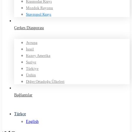
Krasnodar Krayı
Mozdok Rayonu
Stavropol Krayı
Çerkes Diasporası
Avrupa
İsrail
Kuzey Amerika
Suriye
Türkiye
Ürdün
Diğer Ortadoğu Ülkeleri
Bağlantılar
Türkçe
English