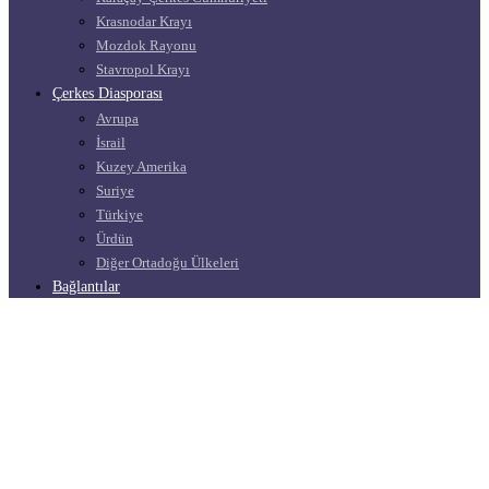
Krasnodar Krayı
Mozdok Rayonu
Stavropol Krayı
Çerkes Diasporası
Avrupa
İsrail
Kuzey Amerika
Suriye
Türkiye
Ürdün
Diğer Ortadoğu Ülkeleri
Bağlantılar