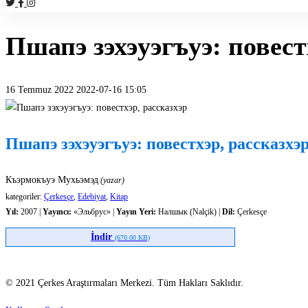
Пшапэ зэхэуэгъуэ: повест
16 Temmuz 2022
2022-07-16 15:05
Пшапэ
зэхэуэгъуэ:
Пшапэ зэхэуэгъуэ: повестхэр, рассказхэ
повестхэр,
Къэрмокъуэ Мухьэмэд
(yazar)
рассказхэр
kategoriler:
Çerkesçe
,
Edebiyat
,
Kitap
Yıl:
2007 |
Yayıncı:
«Эльбрус» |
Yayın Yeri:
Налшык (Nalçik) |
Dil:
Çerkesçe
İndir
(670.00 KB)
© 2021 Çerkes Araştırmaları Merkezi. Tüm Hakları Saklıdır.