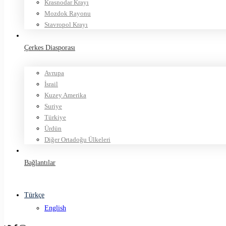
Krasnodar Krayı
Mozdok Rayonu
Stavropol Krayı
Çerkes Diasporası
Avrupa
İsrail
Kuzey Amerika
Suriye
Türkiye
Ürdün
Diğer Ortadoğu Ülkeleri
Bağlantılar
Türkçe
English