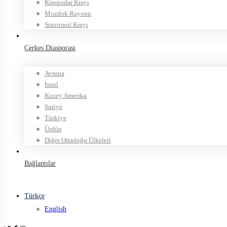
Krasnodar Krayı
Mozdok Rayonu
Stavropol Krayı
Çerkes Diasporası
Avrupa
İsrail
Kuzey Amerika
Suriye
Türkiye
Ürdün
Diğer Ortadoğu Ülkeleri
Bağlantılar
Türkçe
English