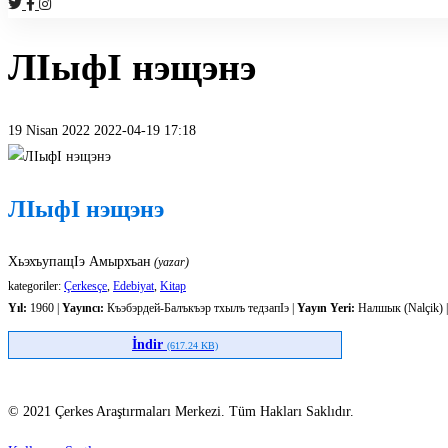
ЛIыфI нэщэнэ
19 Nisan 2022
2022-04-19 17:18
ЛIыфI
нэщэнэ
ЛIыфI нэщэнэ
ХьэхъупащIэ Амырхъан
(yazar)
kategoriler:
Çerkesçe
,
Edebiyat
,
Kitap
Yıl:
1960 |
Yayıncı:
Къэбэрдей-Балъкъэр тхылъ тедзапIэ |
Yayın Yeri:
Налшык (Nalçik) 
İndir
(617.24 KB)
© 2021 Çerkes Araştırmaları Merkezi. Tüm Hakları Saklıdır.