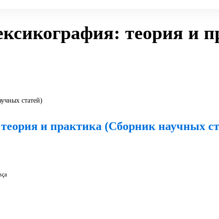
ексикография: теория и 
 теория и практика (Сборник научных ст
sça