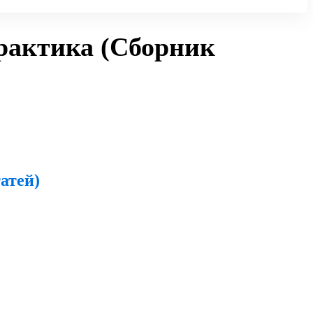
практика (Сборник
атей)