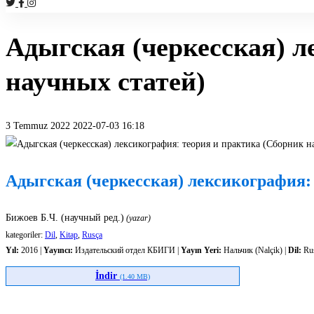
Адыгская (черкесская) л
научных статей)
3 Temmuz 2022
2022-07-03 16:18
Адыгская
(черкесская)
Адыгская (черкесская) лексикография:
лексикография:
Бижоев Б.Ч. (научный ред.)
(yazar)
теория
kategoriler:
Dil
,
Kitap
,
Rusça
Yıl:
2016 |
Yayıncı:
Издательский отдел КБИГИ |
Yayın Yeri:
Нальчик (Nalçik) |
Dil:
Ru
и
İndir
(1.40 MB)
практика