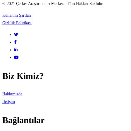
© 2021 Çerkes Araştırmaları Merkezi. Tüm Hakları Saklıdır.
(Сборник
Kullanım Şartları
научных
Gizlilik Politikası
статей)
Biz Kimiz?
Hakkımızda
İletişim
Bağlantılar