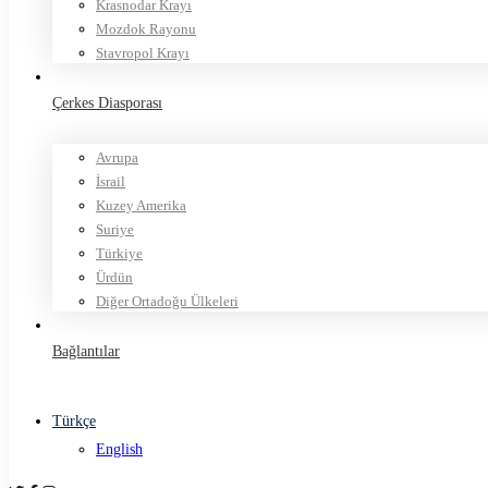
Krasnodar Krayı
Mozdok Rayonu
Stavropol Krayı
Çerkes Diasporası
Avrupa
İsrail
Kuzey Amerika
Suriye
Türkiye
Ürdün
Diğer Ortadoğu Ülkeleri
Bağlantılar
Türkçe
English