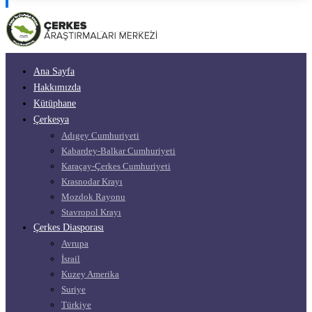
Ana Sayfa
Hakkımızda
Kütüphane
Çerkesya
Adıgey Cumhuriyeti
Kabardey-Balkar Cumhuriyeti
Karaçay-Çerkes Cumhuriyeti
Krasnodar Krayı
Mozdok Rayonu
Stavropol Krayı
Çerkes Diasporası
Avrupa
İsrail
Kuzey Amerika
Suriye
Türkiye