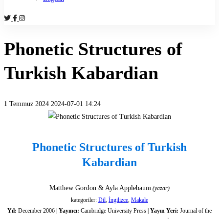
Phonetic Structures of
Turkish Kabardian
1 Temmuz 2024
2024-07-01 14:24
Phonetic
Structures
Phonetic Structures of Turkish
of
Kabardian
Turkish
Matthew Gordon & Ayla Applebaum
(yazar)
kategoriler:
Dil
,
İngilizce
,
Makale
Kabardian
Yıl:
December 2006 |
Yayıncı:
Cambridge University Press |
Yayın Yeri:
Journal of the