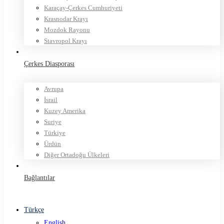
Karaçay-Çerkes Cumhuriyeti
Krasnodar Krayı
Mozdok Rayonu
Stavropol Krayı
Çerkes Diasporası
Avrupa
İsrail
Kuzey Amerika
Suriye
Türkiye
Ürdün
Diğer Ortadoğu Ülkeleri
Bağlantılar
Türkçe
English