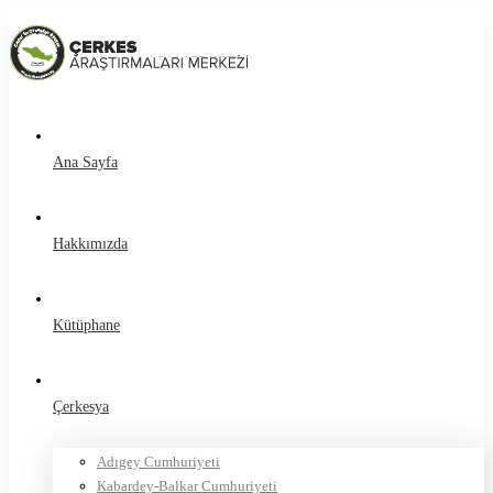
Ana Sayfa
Hakkımızda
Kütüphane
Çerkesya
Adıgey Cumhuriyeti
Kabardey-Balkar Cumhuriyeti