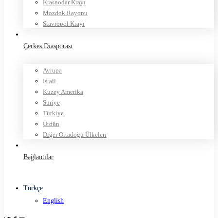
Krasnodar Krayı
Mozdok Rayonu
Stavropol Krayı
Çerkes Diasporası
Avrupa
İsrail
Kuzey Amerika
Suriye
Türkiye
Ürdün
Diğer Ortadoğu Ülkeleri
Bağlantılar
Türkçe
English