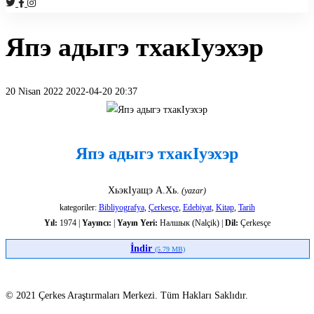
Япэ адыгэ тхакIуэхэр
20 Nisan 2022
2022-04-20 20:37
Япэ
адыгэ
Япэ адыгэ тхакIуэхэр
тхакIуэхэр
ХьэкIуащэ А.Хь.
(yazar)
kategoriler:
Bibliyografya
,
Çerkesçe
,
Edebiyat
,
Kitap
,
Tarih
Yıl:
1974 |
Yayıncı:
|
Yayın Yeri:
Налшык (Nalçik) |
Dil:
Çerkesçe
İndir
(5.79 MB)
© 2021 Çerkes Araştırmaları Merkezi. Tüm Hakları Saklıdır.