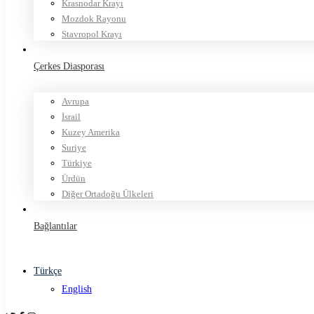
Krasnodar Krayı
Mozdok Rayonu
Stavropol Krayı
Çerkes Diasporası
Avrupa
İsrail
Kuzey Amerika
Suriye
Türkiye
Ürdün
Diğer Ortadoğu Ülkeleri
Bağlantılar
Türkçe
English