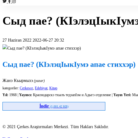
Сыд пае? (КIэлэцIыкIумэ
27 Haziran 2022
2022-06-27 20:32
Сыд
пае?
Сыд пае? (КIэлэцIыкIумэ апае стиххэр)
(КIэлэцIыкIумэ
Жанэ Къырмызэ
(yazar)
апае
kategoriler:
Çerkesçe
,
Edebiyat
,
Kitap
Yıl:
1968 |
Yayıncı:
Краснодарскэ тхылъ тедзапIэм и Адыгэ отделение |
Yayın Yeri:
Мые
стиххэр)
İndir
(1,001.42 KB)
© 2021 Çerkes Araştırmaları Merkezi. Tüm Hakları Saklıdır.