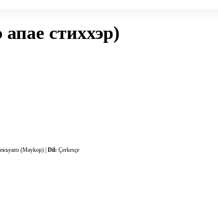
 апае стиххэр)
къуапэ (Maykop) |
Dil:
Çerkesçe