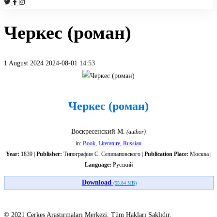
Черкес (роман)
1 August 2024
2024-08-01 14:53
Черкес
(роман)
Черкес (роман)
Воскресенский М.
(author)
in:
Book
,
Literature
,
Russian
Year:
1839 |
Publisher:
Типография С. Селиваповского |
Publication Place:
Москва |
Language:
Русский
Download
(55.84 MB)
© 2021 Çerkes Araştırmaları Merkezi. Tüm Hakları Saklıdır.