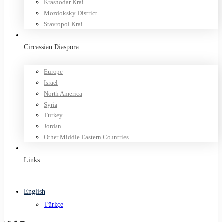
Krasnodar Krai
Mozdoksky District
Stavropol Krai
Circassian Diaspora
Europe
Israel
North America
Syria
Turkey
Jordan
Other Middle Eastern Countries
Links
English
Türkçe