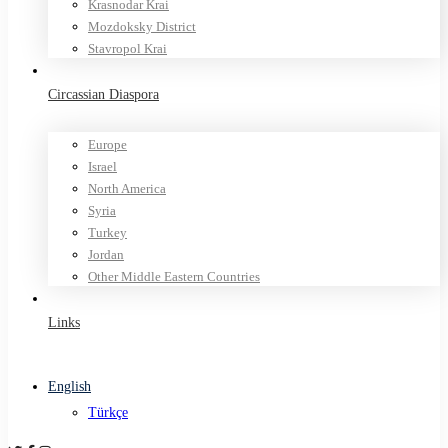
Krasnodar Krai
Mozdoksky District
Stavropol Krai
Circassian Diaspora
Europe
Israel
North America
Syria
Turkey
Jordan
Other Middle Eastern Countries
Links
English
Türkçe