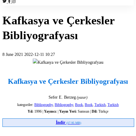
Kafkasya ve Çerkesler
Bibliyografyası
8 June 2021
2022-12-11 10:27
Kafkasya
ve
Kafkasya ve Çerkesler Bibliyografyası
Çerkesler
Sefer E. Berzeg
(yazar)
Bibliyografyası
kategoriler:
Bibliography
,
Bibliography
,
Book
,
Book
,
Turkish
,
Turkish
Yıl:
1996 |
Yayıncı:
|
Yayın Yeri:
Samsun |
Dil:
Türkçe
İndir
(17.95 MB)