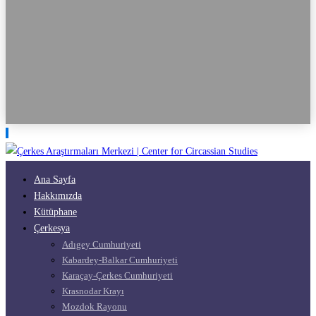
Ana Sayfa
Hakkımızda
Kütüphane
Çerkesya
Adıgey Cumhuriyeti
Kabardey-Balkar Cumhuriyeti
Karaçay-Çerkes Cumhuriyeti
Krasnodar Krayı
Mozdok Rayonu