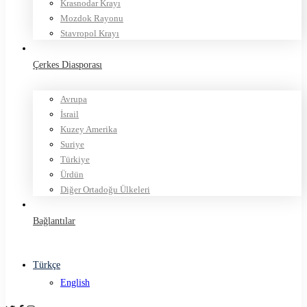
Krasnodar Krayı
Mozdok Rayonu
Stavropol Krayı
Çerkes Diasporası
Avrupa
İsrail
Kuzey Amerika
Suriye
Türkiye
Ürdün
Diğer Ortadoğu Ülkeleri
Bağlantılar
Türkçe
English