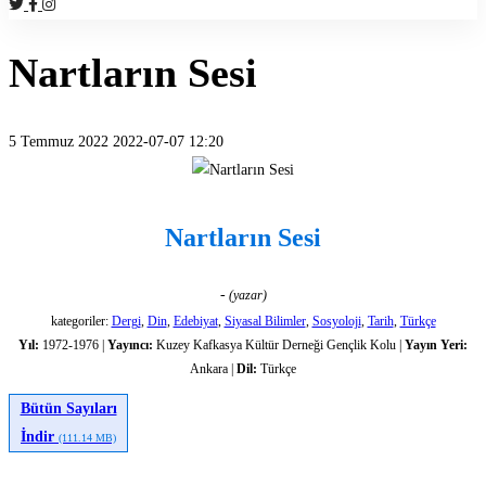
Nartların Sesi
5 Temmuz 2022
2022-07-07 12:20
Nartların
Sesi
Nartların Sesi
-
(yazar)
kategoriler:
Dergi
,
Din
,
Edebiyat
,
Siyasal Bilimler
,
Sosyoloji
,
Tarih
,
Türkçe
Yıl:
1972-1976 |
Yayıncı:
Kuzey Kafkasya Kültür Derneği Gençlik Kolu |
Yayın Yeri:
Ankara |
Dil:
Türkçe
Bütün Sayıları
İndir
(111.14 MB)