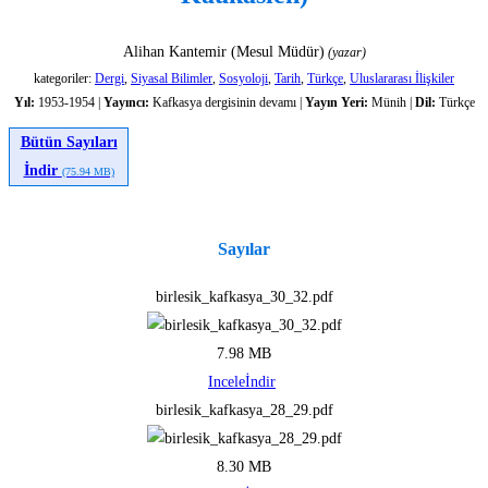
Alihan Kantemir (Mesul Müdür)
(yazar)
kategoriler:
Dergi
,
Siyasal Bilimler
,
Sosyoloji
,
Tarih
,
Türkçe
,
Uluslararası İlişkiler
Yıl:
1953-1954 |
Yayıncı:
Kafkasya dergisinin devamı |
Yayın Yeri:
Münih |
Dil:
Türkçe
Bütün Sayıları
İndir
(75.94 MB)
Sayılar
birlesik_kafkasya_30_32.pdf
7.98 MB
Incele
İndir
birlesik_kafkasya_28_29.pdf
8.30 MB