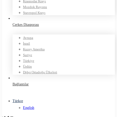
Krasnodar Krayı
Mozdok Rayonu
Stavropol Krayı
Çerkes Diasporası
Avrupa
İsrail
Kuzey Amerika
Suriye
Türkiye
Ürdün
Diğer Ortadoğu Ülkeleri
Bağlantılar
Türkçe
English