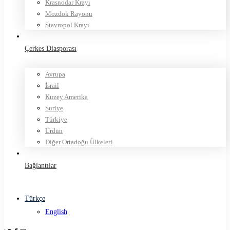
Krasnodar Krayı
Mozdok Rayonu
Stavropol Krayı
Çerkes Diasporası
Avrupa
İsrail
Kuzey Amerika
Suriye
Türkiye
Ürdün
Diğer Ortadoğu Ülkeleri
Bağlantılar
Türkçe
English