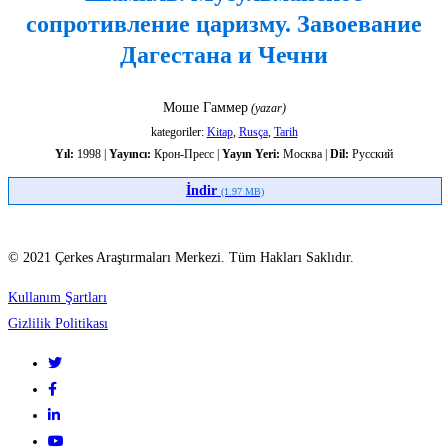
сопротивление
сопротивление царизму. Завоевание
царизму.
Дагестана и Чечни
Завоевание
Моше Гаммер
(yazar)
Дагестана
kategoriler:
Kitap
,
Rusça
,
Tarih
Yıl:
1998 |
Yayıncı:
Крон-Пресс |
Yayın Yeri:
Москва |
Dil:
Русский
и
İndir
(1.97 MB)
Чечни
© 2021 Çerkes Araştırmaları Merkezi. Tüm Hakları Saklıdır.
Kullanım Şartları
Gizlilik Politikası