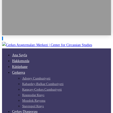
Ana Sayfa
Hakkımızda
Kütüphane
Çerkesya
Adıgey Cumhuriyeti
Kabardey-Balkar Cumhuriyeti
Karaçay-Çerkes Cumhuriyeti
Krasnodar Krayı
Mozdok Rayonu
Stavropol Krayı
Çerkes Diasporası