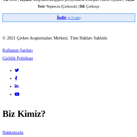
Yeri:
Черкесск (Çerkessk) |
Dil:
Çerkesçe
поэмэхэмрэ)
İndir
(6.75 MB)
© 2021 Çerkes Araştırmaları Merkezi. Tüm Hakları Saklıdır.
Kullanım Şartları
Gizlilik Politikası
Biz Kimiz?
Hakkımızda