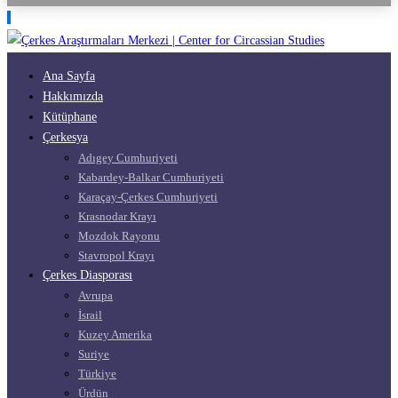
Ana Sayfa
Hakkımızda
Kütüphane
Çerkesya
Adıgey Cumhuriyeti
Kabardey-Balkar Cumhuriyeti
Karaçay-Çerkes Cumhuriyeti
Krasnodar Krayı
Mozdok Rayonu
Stavropol Krayı
Çerkes Diasporası
Avrupa
İsrail
Kuzey Amerika
Suriye
Türkiye
Ürdün