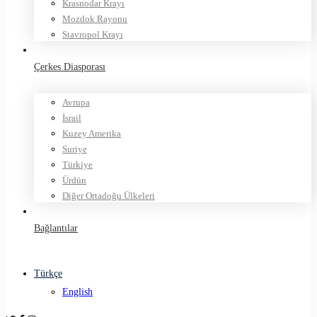
Krasnodar Krayı
Mozdok Rayonu
Stavropol Krayı
Çerkes Diasporası
Avrupa
İsrail
Kuzey Amerika
Suriye
Türkiye
Ürdün
Diğer Ortadoğu Ülkeleri
Bağlantılar
Türkçe
English