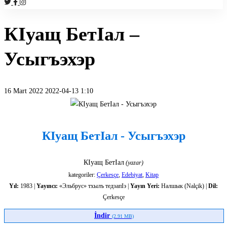
КIуащ БетIал –
Усыгъэхэр
16 Mart 2022
2022-04-13 1:10
КIуащ БетIал - Усыгъэхэр
КIуащ БетIал
(yazar)
kategoriler:
Çerkesçe
,
Edebiyat
,
Kitap
Yıl:
1983 |
Yayıncı:
«Эльбрус» тхылъ тедзапIэ |
Yayın Yeri:
Налшык (Nalçik) |
Dil:
Çerkesçe
İndir
(2.91 MB)