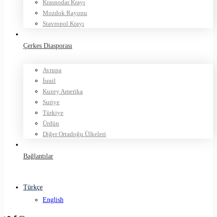
Krasnodar Krayı
Mozdok Rayonu
Stavropol Krayı
Çerkes Diasporası
Avrupa
İsrail
Kuzey Amerika
Suriye
Türkiye
Ürdün
Diğer Ortadoğu Ülkeleri
Bağlantılar
Türkçe
English