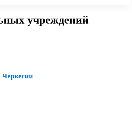
льных учреждений
й Черкесии