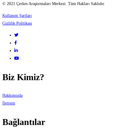
© 2021 Çerkes Araştırmaları Merkezi. Tüm Hakları Saklıdır.
учреждений
Kullanım Şartları
феодальной
Gizlilik Politikası
Черкесии
Biz Kimiz?
Hakkımızda
İletişim
Bağlantılar