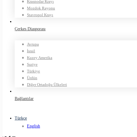
Krasnodar Krayı
Mozdok Rayonu
Stavropol Krayı
Çerkes Diasporası
Avrupa
İsrail
Kuzey Amerika
Suriye
Türkiye
Ürdün
Diğer Ortadoğu Ülkeleri
Bağlantılar
Türkçe
English