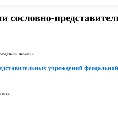
рии сословно-представите
редставительных учреждений феодально
:
Rusça