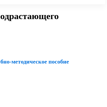
подрастающего
ебно-методическое пособие