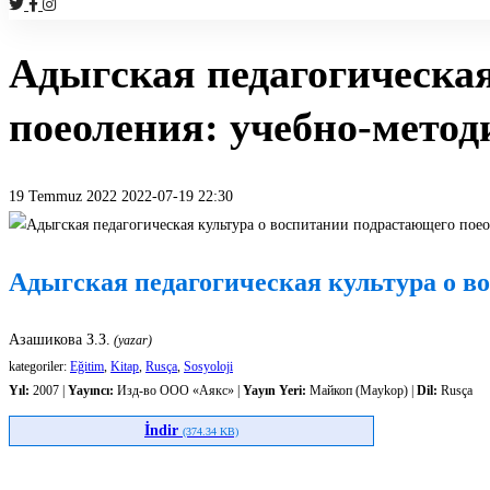
Адыгская педагогическа
поеоления: учебно-метод
19 Temmuz 2022
2022-07-19 22:30
Адыгская
педагогическая
Адыгская педагогическая культура о в
культура
Азашикова З.З.
(yazar)
о
kategoriler:
Eğitim
,
Kitap
,
Rusça
,
Sosyoloji
Yıl:
2007 |
Yayıncı:
Изд-во ООО «Аякс» |
Yayın Yeri:
Майкоп (Maykop) |
Dil:
Rusça
воспитании
İndir
(374.34 KB)
подрастающего