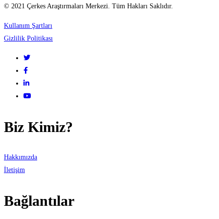
© 2021 Çerkes Araştırmaları Merkezi. Tüm Hakları Saklıdır.
поеоления:
Kullanım Şartları
учебно-
Gizlilik Politikası
методическое
пособие
Biz Kimiz?
Hakkımızda
İletişim
Bağlantılar