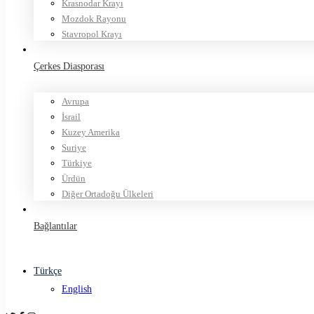
Krasnodar Krayı
Mozdok Rayonu
Stavropol Krayı
Çerkes Diasporası
Avrupa
İsrail
Kuzey Amerika
Suriye
Türkiye
Ürdün
Diğer Ortadoğu Ülkeleri
Bağlantılar
Türkçe
English