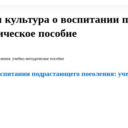
я культура о воспитании 
ическое пособие
оспитании подрастающего поеоления: уч