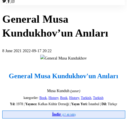
General Musa
Kundukhov’un Anıları
8 June 2021
2022-09-17 20:22
General
Musa
General Musa Kundukhov'un Anıları
Kundukhov’un
Musa Kunduh
(yazar)
Anıları
kategoriler:
Book
,
History
,
Book
,
History
,
Turkish
,
Turkish
Yıl:
1978 |
Yayıncı:
Kafkas Kültür Derneği |
Yayın Yeri:
İstanbul |
Dil:
Türkçe
İndir
(17.48 MB)