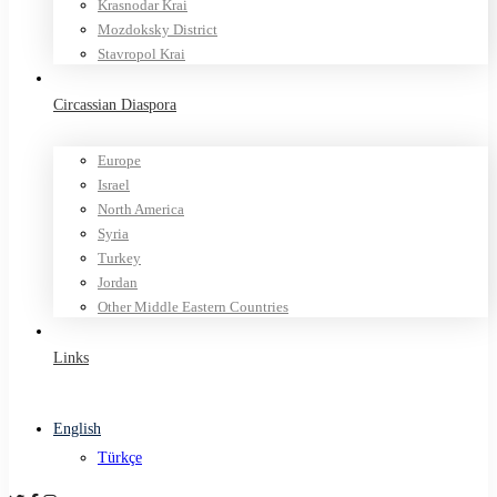
Krasnodar Krai
Mozdoksky District
Stavropol Krai
Circassian Diaspora
Europe
Israel
North America
Syria
Turkey
Jordan
Other Middle Eastern Countries
Links
English
Türkçe